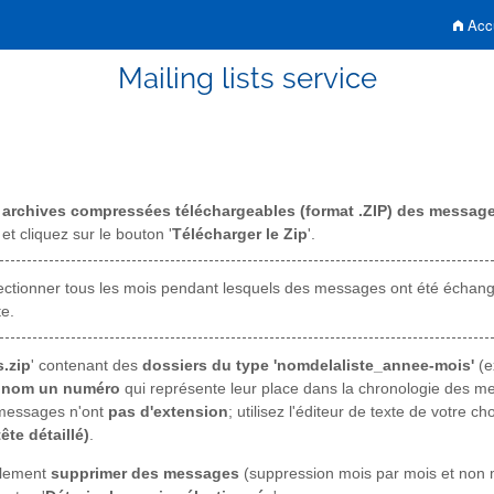
Accu
Mailing lists service
s
archives compressées téléchargeables (format .ZIP) des messages
et cliquez sur le bouton '
Télécharger le Zip
'.
sélectionner tous les mois pendant lesquels des messages ont été échang
te.
.zip
' contenant des
dossiers du type 'nomdelaliste_annee-mois'
(e
ul nom un numéro
qui représente leur place dans la chronologie des mes
 messages n'ont
pas d'extension
; utilisez l'éditeur de texte de votre c
te détaillé)
.
galement
supprimer des messages
(suppression mois par mois et non