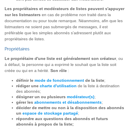
Les propriétaires et modérateurs de listes peuvent s'appuyer
sur les listmasters
en cas de problème non traité dans la
documentation ou pour toute remarque. Néanmoins, afin que les
listmasters ne soient pas submergés de messages, il est
préférable que les simples abonnés s'adressent plutôt aux
propriétaires de listes.
Propriétaires
Le propriétaire d'une liste est généralement son créateur
, ou
à défaut, la personne qui a exprimé le souhait que la liste soit
créée ou qui en a hérité.
Son rôle
:
définir le
mode de fonctionnement
de la liste
;
rédiger une
charte d'utilisation
de la liste à destination
des abonnés;
désigner un ou plusieurs
modérateur(s)
;
gérer les
abonnements et désabonnements
;
décider de mettre ou non à la disposition des abonnés
un
espace de stockage partagé
;
répondre aux questions des abonnés et futurs
abonnés à propos de la liste;